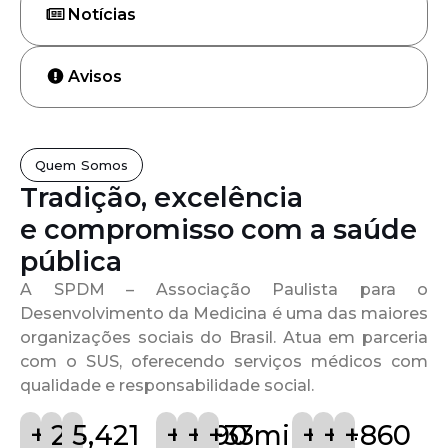
Notícias
Avisos
Quem Somos
Tradição, excelência
e compromisso com a saúde
pública
A SPDM – Associação Paulista para o
Desenvolvimento da Medicina é uma das maiores
organizações sociais do Brasil. Atua em parceria
com o SUS, oferecendo serviços médicos com
qualidade e responsabilidade social.
+
72
24
5,421
+
18
+
190
+
33
mi
+
9
+
4
+
860