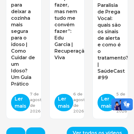
para
fazer,
Paralisia
deixar a
mas nem
de Prega
cozinha
tudo me
Vocal:
mais
convém
quais são
segura
fazer”:
os sinais
para o
Edu
de alerta
idoso |
Garcia |
e como é
Como
Recuperação
o
Cuidar de
Viva
tratamento?
um
|
Idoso?
SaúdeCast
Um Guia
#99
Prático
7 de
6 de
5 de
Ler
Ler
Ler
agosto
agosto
agosto
de
de
de
mais
mais
mais
2026
2026
2026
Ver todos os vídeos