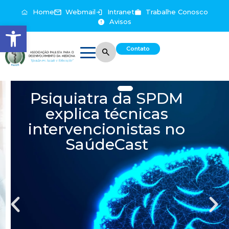
Home
Webmail
Intranet
Trabalhe Conosco
Avisos
Abrir a barra de ferramentas
Contato
Psiquiatra da SPDM
explica técnicas
intervencionistas no
SaúdeCast