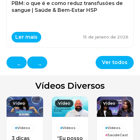
PBM: o que é e como reduz transfusões de
sangue | Saúde & Bem-Estar HSP
Ler mais
15 de janeiro de 2026
Ver todos
←
→
Vídeos Diversos
Vídeo
Vídeo
Vídeo
Vídeos
Vídeos
Vídeos
SaúdeCast
3 dicas
“Eu posso