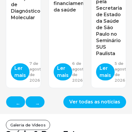
pela
financiamento
de
Secretaria
da saúde
Diagnóstico
de Estado
Molecular
da Saúde
de São
Paulo no
Seminário
SUS
Paulista
7 de
6 de
5 de
Ler
Ler
Ler
agosto
agosto
agosto
de
de
de
mais
mais
mais
2026
2026
2026
Ver todas as notícias
←
→
Galeria de Vídeos