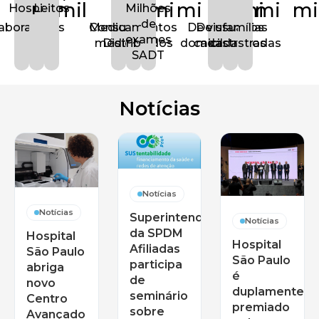
mil
mi
mi
mi
mi
mi
Hospitais
Leitos
Milhões
de
aboradores
Medicamentos
Consultas
De visitas
De usuários
famílias
exames
médicas
Distribuídos
domiciliares
cadastrados
cadastradas
SADT
Notícias
Notícias
Notícias
Superintendente
Notícias
da SPDM
Hospital
Hospital
Afiliadas
São Paulo
São Paulo
participa
abriga
é
de
novo
duplamente
seminário
Centro
premiado
sobre
Avançado