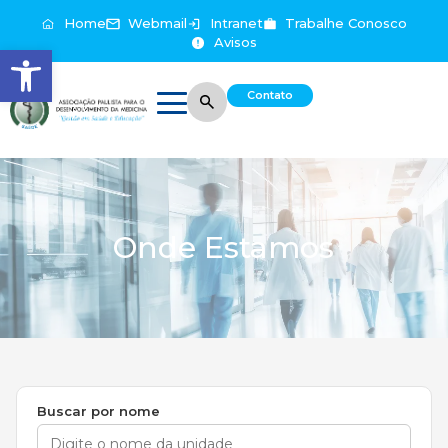
Home
Webmail
Intranet
Trabalhe Conosco
Avisos
Abrir a barra de ferramentas
Contato
Onde Estamos
Buscar por nome