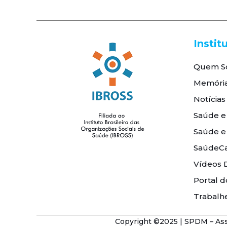
Instit
Quem S
Memóri
Notícias
Saúde e
Saúde e
SaúdeCa
Vídeos 
Portal d
Trabalh
Copyright ©2025 | SPDM – Asso