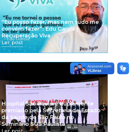
“Eu posso fazer, mas nem tudo me
convém fazer”: Edu Garcia |
Recuperação Viva
Ler post
Hospital São Paulo é duplamente
premiado pela Secretaria de Estado
da Saúde de São Paulo no
Seminário SUS Paulista
Ler post