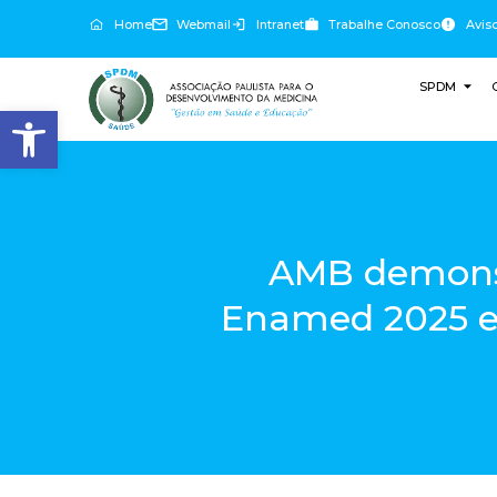
Home
Webmail
Intranet
Trabalhe Conosco
Avis
SPDM
Abrir a barra de ferramentas
AMB demonst
Enamed 2025 e 