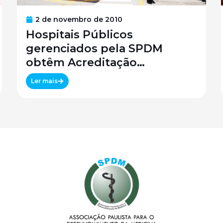
2 de novembro de 2010
Hospitais Públicos
gerenciados pela SPDM
obtêm Acreditação
Canadense
Ler mais