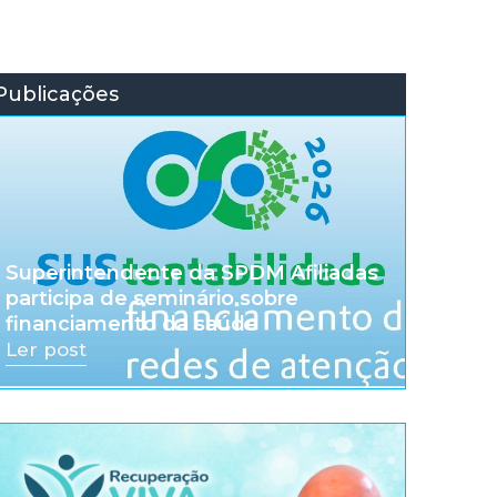
Publicações
Superintendente da SPDM Afiliadas
participa de seminário sobre
financiamento da saúde
Ler post