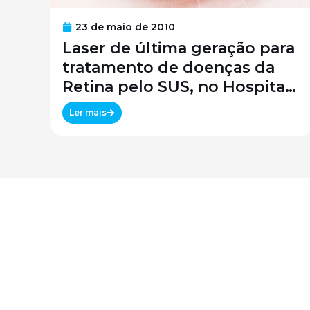
23 de maio de 2010
Laser de última geração para
tratamento de doenças da
Retina pelo SUS, no Hospital
São Paulo / SPDM / UNIFESP
Ler mais