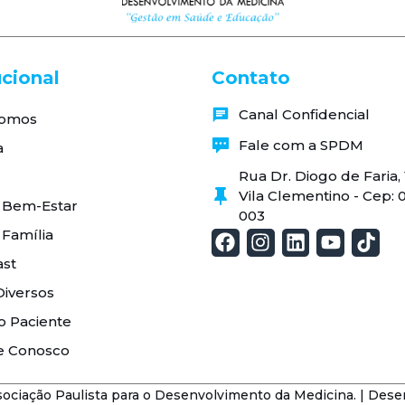
ucional
Contato
Canal Confidencial
omos
Fale com a SPDM
a
Rua Dr. Diogo de Faria
Vila Clementino - Cep: 
 Bem-Estar
003
 Família
st
Diversos
o Paciente
e Conosco
ciação Paulista para o Desenvolvimento da Medicina. | Dese