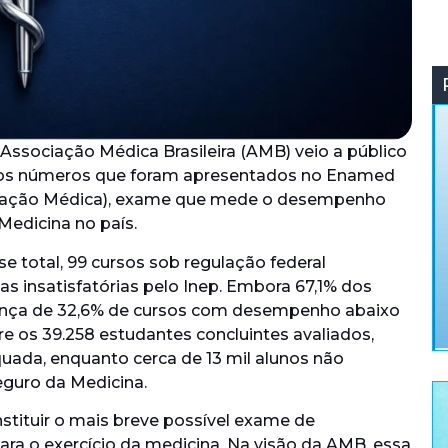
a Associação Médica Brasileira (AMB) veio a público
os números que foram apresentados no Enamed
rmação Médica), exame que mede o desempenho
Medicina no país.
e total, 99 cursos sob regulação federal
as insatisfatórias pelo Inep. Embora 67,1% dos
esença de 32,6% de cursos com desempenho abaixo
e os 39.258 estudantes concluintes avaliados,
ada, enquanto cerca de 13 mil alunos não
seguro da Medicina.
tituir o mais breve possível exame de
ara o exercício da medicina. Na visão da AMB, essa