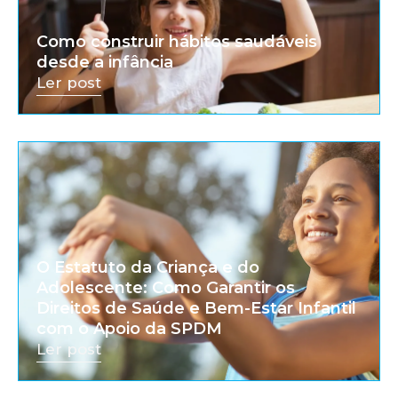
Como construir hábitos saudáveis
desde a infância
Ler post
O Estatuto da Criança e do
Adolescente: Como Garantir os
Direitos de Saúde e Bem-Estar Infantil
com o Apoio da SPDM
Ler post