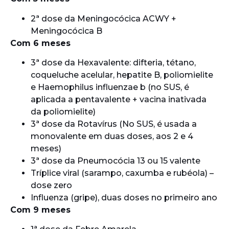
2ª dose da Meningocócica ACWY +
Meningocócica B
Com 6 meses
3ª dose da Hexavalente: difteria, tétano,
coqueluche acelular, hepatite B, poliomielite
e Haemophilus influenzae b (no SUS, é
aplicada a pentavalente + vacina inativada
da poliomielite)
3ª dose da Rotavírus (No SUS, é usada a
monovalente em duas doses, aos 2 e 4
meses)
3ª dose da Pneumocócia 13 ou 15 valente
Tríplice viral (sarampo, caxumba e rubéola) –
dose zero
Influenza (gripe), duas doses no primeiro ano
Com 9 meses