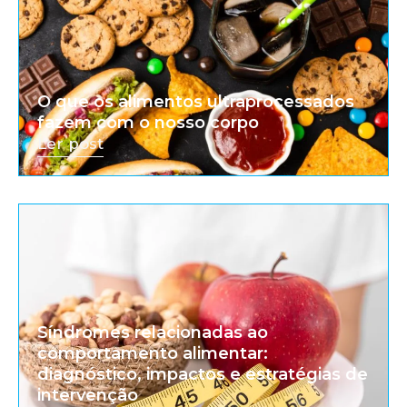
O que os alimentos ultraprocessados
fazem com o nosso corpo
Ler post
Síndromes relacionadas ao
comportamento alimentar:
diagnóstico, impactos e estratégias de
intervenção