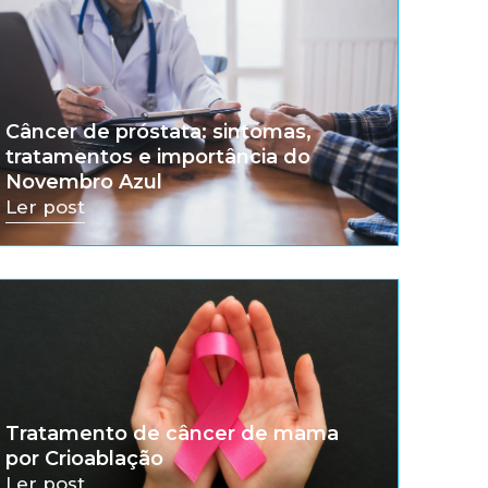
Câncer de próstata: sintomas,
tratamentos e importância do
Novembro Azul
Ler post
Tratamento de câncer de mama
por Crioablação
Ler post