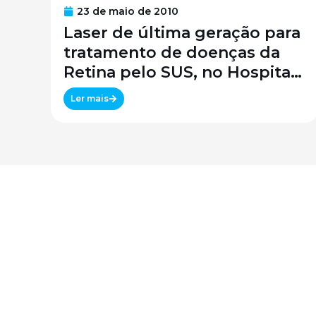
23 de maio de 2010
Laser de última geração para
tratamento de doenças da
Retina pelo SUS, no Hospital
São Paulo / SPDM / UNIFESP
Ler mais