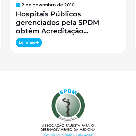
2 de novembro de 2010
Hospitais Públicos
gerenciados pela SPDM
obtêm Acreditação
Canadense
Ler mais