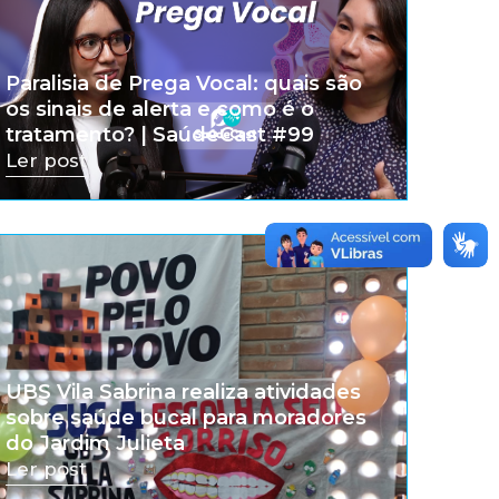
Paralisia de Prega Vocal: quais são
os sinais de alerta e como é o
tratamento? | SaúdeCast #99
Ler post
UBS Vila Sabrina realiza atividades
sobre saúde bucal para moradores
do Jardim Julieta
Ler post