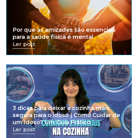
Por que as amizades são essenciais
para a saúde física e mental
Ler post
3 dicas para deixar a cozinha mais
segura para o idoso | Como Cuidar de
um Idoso? Um Guia Prático
Ler post