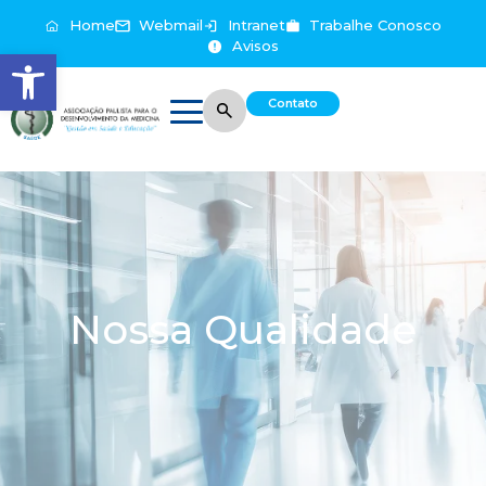
Home
Webmail
Intranet
Trabalhe Conosco
Avisos
Abrir a barra de ferramentas
Contato
Nossa Qualidade