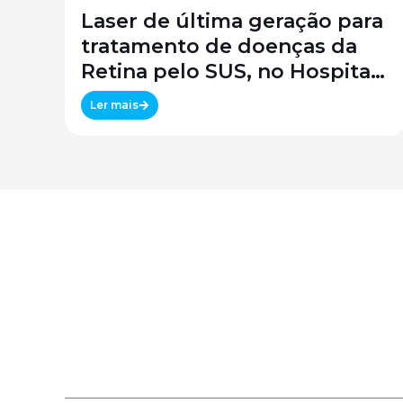
Laser de última geração para
tratamento de doenças da
Retina pelo SUS, no Hospital
São Paulo / SPDM / UNIFESP
Ler mais