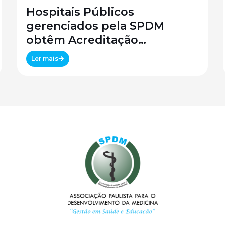
Hospitais Públicos
gerenciados pela SPDM
obtêm Acreditação
Canadense
Ler mais