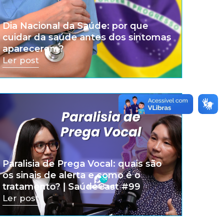
Dia Nacional da Saúde: por que
cuidar da saúde antes dos sintomas
aparecerem?
Ler post
Paralisia de Prega Vocal: quais são
os sinais de alerta e como é o
tratamento? | SaúdeCast #99
Ler post