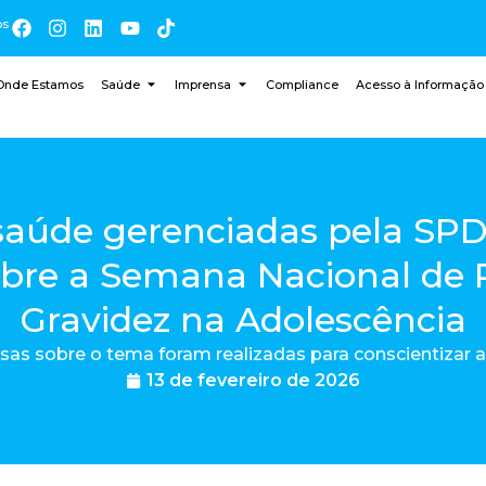
os
Onde Estamos
Saúde
Imprensa
Compliance
Acesso à Informação
 saúde gerenciadas pela S
obre a Semana Nacional de
Gravidez na Adolescência
rsas sobre o tema foram realizadas para conscientizar 
13 de fevereiro de 2026