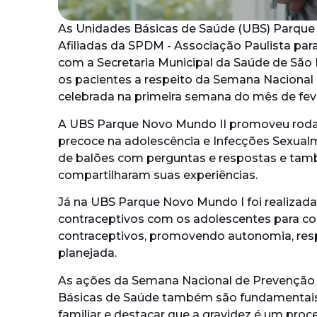
As Unidades Básicas de Saúde (UBS) Parque N
Afiliadas da SPDM - Associação Paulista par
com a Secretaria Municipal da Saúde de São
os pacientes a respeito da Semana Nacional
celebrada na primeira semana do mês de fev
A UBS Parque Novo Mundo II promoveu roda
precoce na adolescência e Infecções Sexualm
de balões com perguntas e respostas e ta
compartilharam suas experiências.
Já na UBS Parque Novo Mundo I foi realizad
contraceptivos com os adolescentes para co
contraceptivos, promovendo autonomia, res
planejada.
As ações da Semana Nacional de Prevenção 
Básicas de Saúde também são fundamentais 
familiar e destacar que a gravidez é um proce