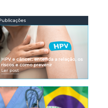
Publicações
HPV e câncer: entenda a relação, os
riscos e como prevenir
Ler post