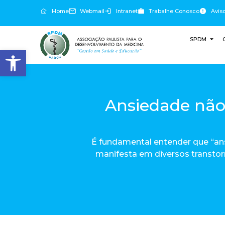
Home
Webmail
Intranet
Trabalhe Conosco
Avis
SPDM
Abrir a barra de ferramentas
Ansiedade não
É fundamental entender que “an
manifesta em diversos transto