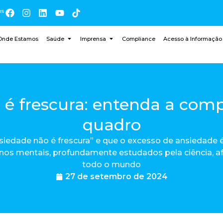
os
Onde Estamos
Saúde
Imprensa
Compliance
Acesso à Informação
 é frescura: entenda a comp
quadro
siedade não é frescura” e que o excesso de ansiedade
rnos mentais, profundamente estudados pela ciência, 
todo o mundo
27 de setembro de 2024