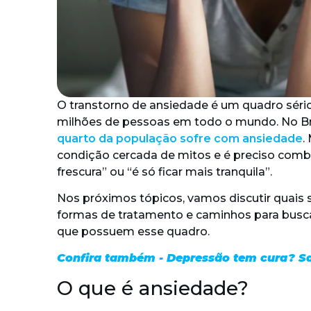
O transtorno de ansiedade é um quadro sério
milhões de pessoas em todo o mundo. No Br
quarto da população sofre com ansiedade
.
condição cercada de mitos e é preciso comb
frescura” ou “é só ficar mais tranquila”.
Nos próximos tópicos, vamos discutir quais 
formas de tratamento e caminhos para busca
que possuem esse quadro.
Confira também - Depressão tem cura? S
O que é ansiedade?