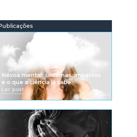
Publicações
Névoa mental: sintomas, impactos
e o que a ciência já sabe
Ler post