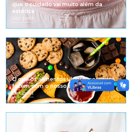
que o cuidado vai muito além da
estética
Ler post
O que os alimentos ultraprocessados
fazem com o nosso corpo
Ler post