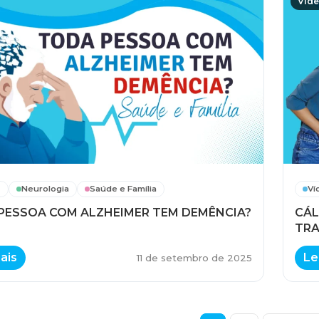
Víd
s
Neurologia
Saúde e Família
Ví
PESSOA COM ALZHEIMER TEM DEMÊNCIA?
CÁL
TRA
ais
Le
11 de setembro de 2025