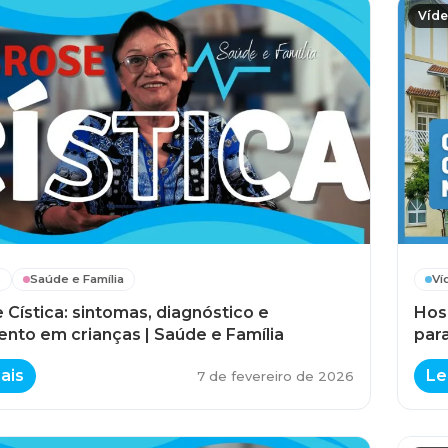
Víd
s
Saúde e Família
Ví
 Cística: sintomas, diagnóstico e
Hos
ento em crianças | Saúde e Família
par
ais
Le
7 de fevereiro de 2026