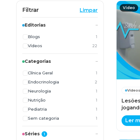
Vídeo
Filtrar
Limpar
Editorias
Blogs
1
Vídeos
22
Categorias
Clínica Geral
1
Endocrinologia
2
Vídeo
Neurologia
1
Nutrição
Lesões
1
jogand
Pediatria
1
Sem categoria
1
Ler m
Séries
1