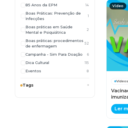
85 Anos da EPM
14
Vídeo
Boas Práticas: Prevenção de
1
Infecções
Boas práticas em Saúde
2
Mental e Psiquiátrica
Boas práticas: procedimentos
52
de enfermagem
Campanha - Sim Para Doação
6
Dica Cultural
115
Eventos
8
Giro na Saúde
23
Vídeo
Tags
Manual de Conformidade
22
Vacina
Memória SPDM
175
imuniz
Pesquisas
5
Ler m
SPDM Institucional
10
Saúde e Bem Estar
474