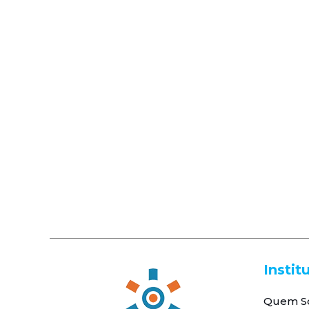
Instit
Quem S