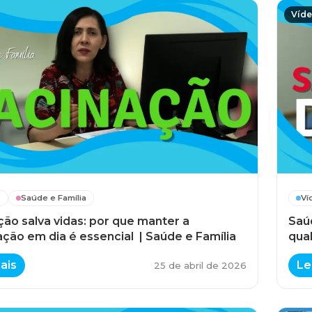
Víd
s
Saúde e Família
Ví
ção salva vidas: por que manter a
Saú
ação em dia é essencial | Saúde e Família
qual
ais
Le
25 de abril de 2026