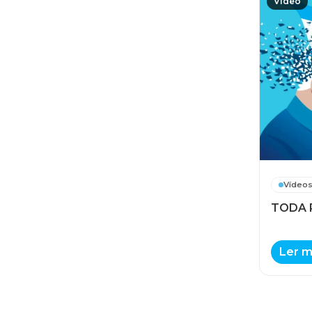
Vídeo
Vídeo
TODA 
Ler m