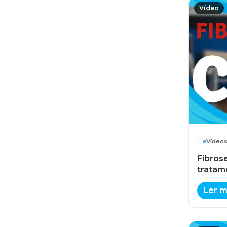
Saúde e Bem-Estar HSP
17
Vídeo
Saúde e Família
23
SaúdeCast
200
Simpósio Acadêmico em
13
Gestão do HSP
Um Novo Olhar
6
Vídeo
Fibrose
tratam
Ler m