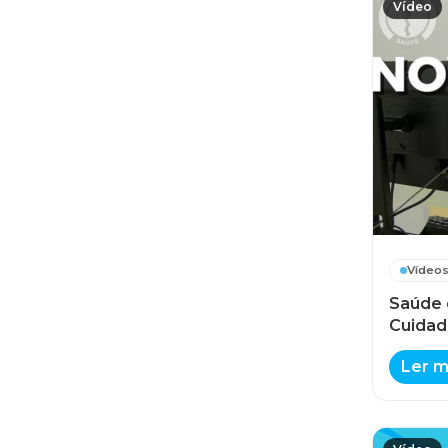
Vídeo
Vídeo
Saúde 
Cuidado
Ler m