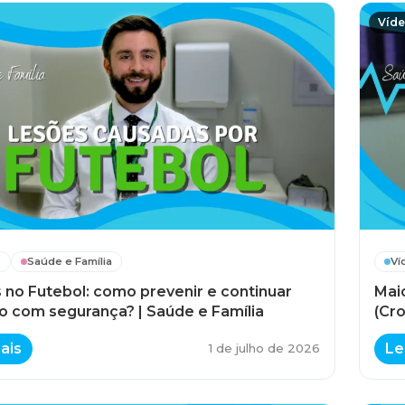
Víd
s
Saúde e Família
Ví
 no Futebol: como prevenir e continuar
Maio
o com segurança? | Saúde e Família
(Cro
ais
Le
1 de julho de 2026