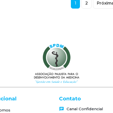
1
2
Próxim
ucional
Contato
Canal Confidencial
omos