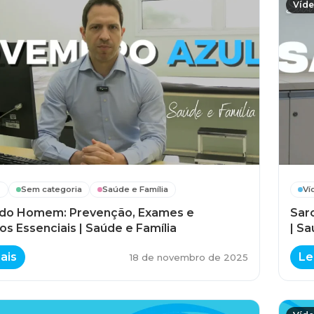
Víd
s
Sem categoria
Saúde e Família
Ví
do Homem: Prevenção, Exames e
Sar
s Essenciais | Saúde e Família
| Sa
ais
Le
18 de novembro de 2025