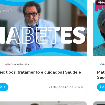
Víd
s
Saúde e Família
Ví
es: tipos, tratamento e cuidados | Saúde e
Mat
Saú
ais
Le
21 de janeiro de 2026