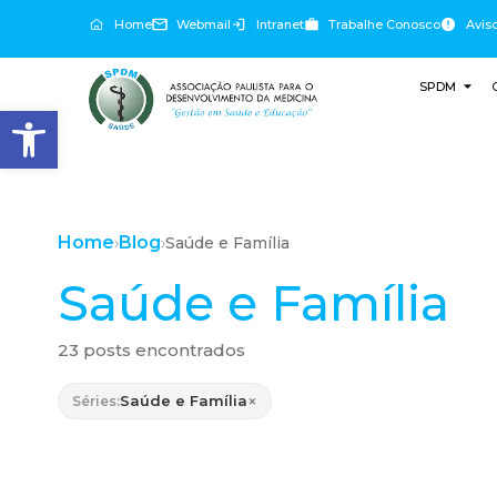
Home
Webmail
Intranet
Trabalhe Conosco
Avis
SPDM
Abrir a barra de ferramentas
Home
Blog
›
›
Saúde e Família
Saúde e Família
23 posts encontrados
×
Saúde e Família
Séries: