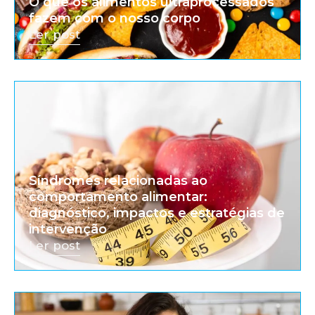
O que os alimentos ultraprocessados
fazem com o nosso corpo
Ler post
Síndromes relacionadas ao
comportamento alimentar:
diagnóstico, impactos e estratégias de
intervenção
Ler post