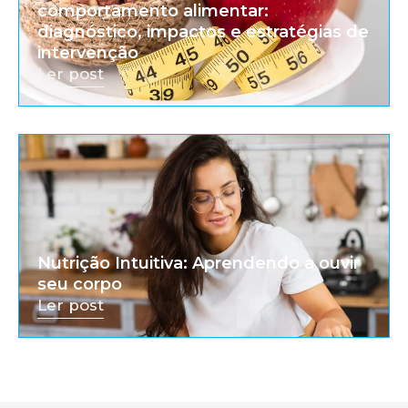
comportamento alimentar:
diagnóstico, impactos e estratégias de
intervenção
Ler post
Nutrição Intuitiva: Aprendendo a ouvir
seu corpo
Ler post