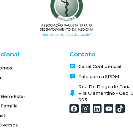
ucional
Contato
Canal Confidencial
omos
Fale com a SPDM
a
Rua Dr. Diogo de Faria
Vila Clementino - Cep: 
 Bem-Estar
003
 Família
st
Diversos