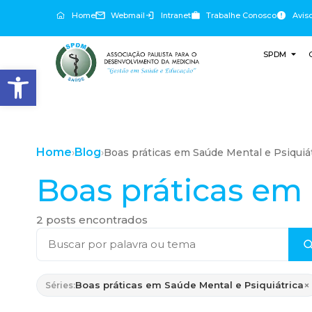
Home
Webmail
Intranet
Trabalhe Conosco
Avis
SPDM
Abrir a barra de ferramentas
Home
Blog
›
›
Boas práticas em Saúde Mental e Psiquiá
Boas práticas em 
2 posts encontrados
×
Boas práticas em Saúde Mental e Psiquiátrica
Séries: