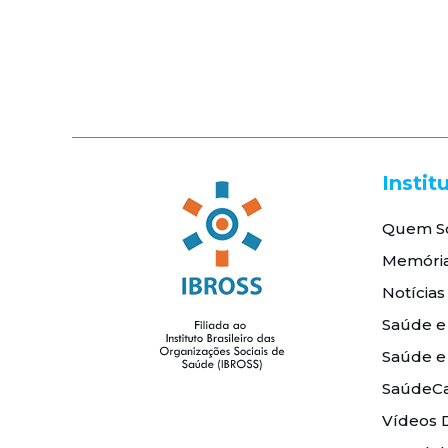
Simpósio Acadêmico em
13
Gestão do HSP
Um Novo Olhar
6
Instit
Quem S
Memóri
Notícias
Saúde e
Saúde e
SaúdeCa
Vídeos 