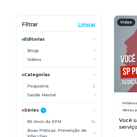
Vídeo
Filtrar
Limpar
Editorias
Blogs
1
Vídeos
1
Categorias
Psiquiatria
2
Saúde Mental
1
Vídeo
Séries
Boas p
1
Você s
85 Anos da EPM
14
serviço
Boas Práticas: Prevenção de
1
Infecções