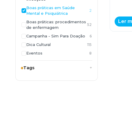
Boas práticas em Saúde
2
Mental e Psiquiátrica
Ler m
Boas práticas: procedimentos
52
de enfermagem
Campanha - Sim Para Doação
6
Dica Cultural
115
Eventos
8
Giro na Saúde
23
Tags
Manual de Conformidade
22
Memória SPDM
175
Pesquisas
5
SPDM Institucional
10
Saúde e Bem Estar
474
Saúde e Bem-Estar HSP
17
Saúde e Família
23
SaúdeCast
200