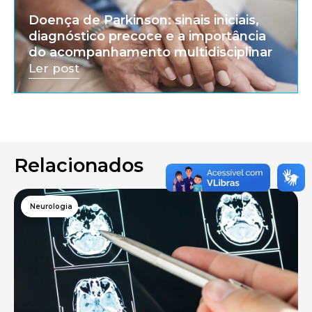
Doença de Parkinson: sinais iniciais,
diagnóstico precoce e a importância
do acompanhamento multidisciplinar
Ler post
Relacionados
Neurologia