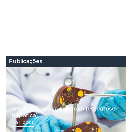
Publicações
O que é fígado gorduroso (esteatose
hepática)
Ler post