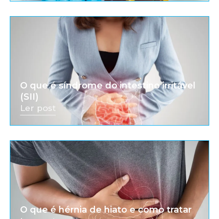
O que é síndrome do intestino irritável
(SII)
Ler post
O que é hérnia de hiato e como tratar