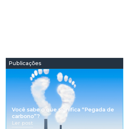
Publicações
Você sabe o que significa “Pegada de
carbono”?
Ler post