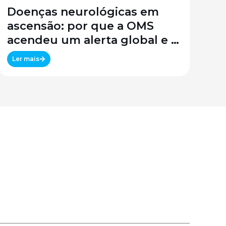
Doenças neurológicas em
ascensão: por que a OMS
acendeu um alerta global e o
que isso significa para o
Ler mais
Brasil