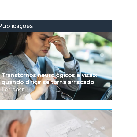
Publicações
Transtornos neurológicos e visão:
quando dirigir se torna arriscado
Ler post