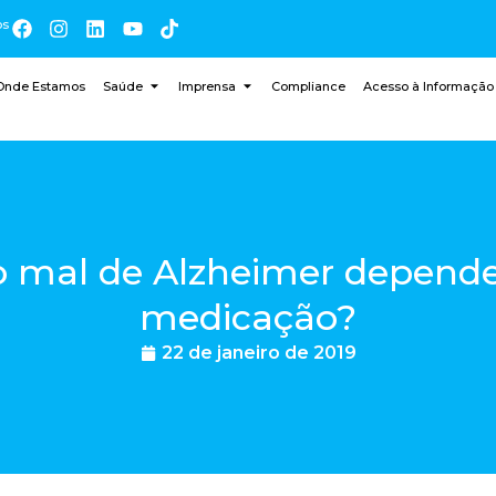
os
Onde Estamos
Saúde
Imprensa
Compliance
Acesso à Informação
o mal de Alzheimer depend
medicação?
22 de janeiro de 2019