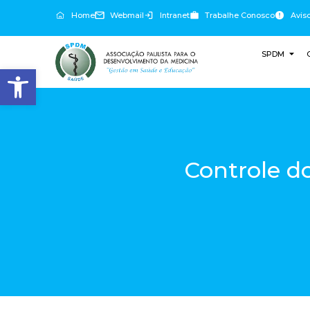
Home
Webmail
Intranet
Trabalhe Conosco
Avis
SPDM
Abrir a barra de ferramentas
Controle d