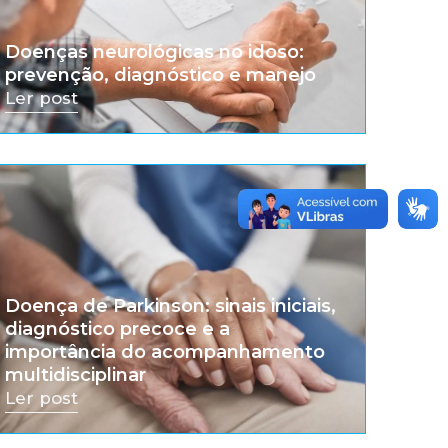
Doenças neurológicas no idoso:
prevenção, diagnóstico e manejo
Ler post
Doença de Parkinson: sinais iniciais,
diagnóstico precoce e a
importância do acompanhamento
multidisciplinar
Ler post