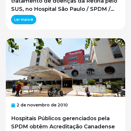
tratamento de doenças da Retina pelo
SUS, no Hospital São Paulo / SPDM /
UNIFESP
Ler mais
2 de novembro de 2010
Hospitais Públicos gerenciados pela
SPDM obtêm Acreditação Canadense