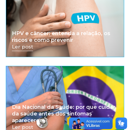
HPV e câncer: entenda a relação, os
riscos e como prevenir
Ler post
Dia Nacional da Saúde: por que cuidar
da saúde antes dos sintomas
aparecerem?
Ler post