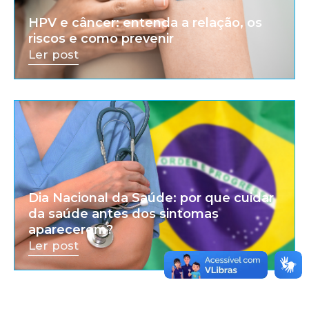
HPV e câncer: entenda a relação, os
riscos e como prevenir
Ler post
Dia Nacional da Saúde: por que cuidar
da saúde antes dos sintomas
aparecerem?
Ler post