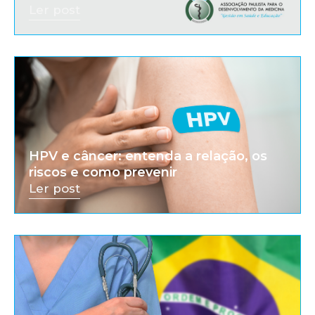
Ler post
HPV e câncer: entenda a relação, os
riscos e como prevenir
Ler post