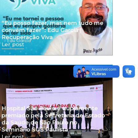
“Eu posso fazer, mas nem tudo me
convém fazer”: Edu Garcia |
Recuperação Viva
Ler post
Hospital São Paulo é duplamente
premiado pela Secretaria de Estado
da Saúde de São Paulo no
Seminário SUS Paulista
Ler post