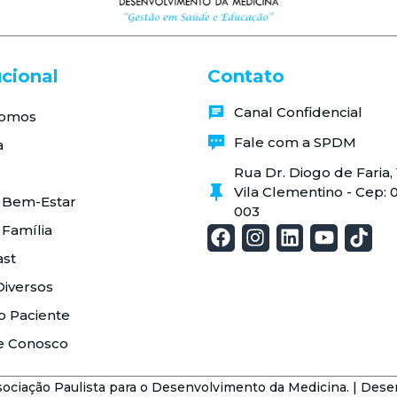
ucional
Contato
Canal Confidencial
omos
Fale com a SPDM
a
Rua Dr. Diogo de Faria
Vila Clementino - Cep: 
 Bem-Estar
003
 Família
st
Diversos
o Paciente
e Conosco
ciação Paulista para o Desenvolvimento da Medicina. | Dese