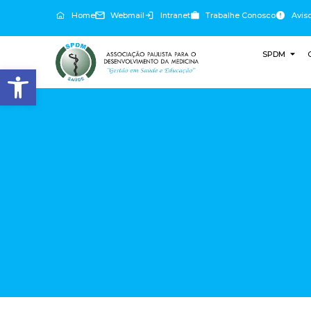
Home
Webmail
Intranet
Trabalhe Conosco
Avis
SPDM
Abrir a barra de ferramentas