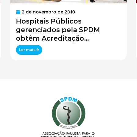
2 de novembro de 2010
Hospitais Públicos
gerenciados pela SPDM
obtêm Acreditação
Canadense
Ler mais