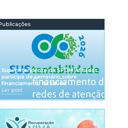
Publicações
Superintendente da SPDM Afiliadas
participa de seminário sobre
financiamento da saúde
Ler post