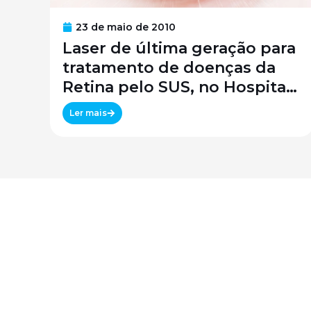
23 de maio de 2010
Laser de última geração para
tratamento de doenças da
Retina pelo SUS, no Hospital
São Paulo / SPDM / UNIFESP
Ler mais