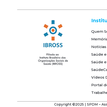
Instit
Quem S
Memóri
Notícias
Saúde e
Saúde e
SaúdeCa
Vídeos 
Portal d
Trabalh
Copyright ©2025 | SPDM – Asso