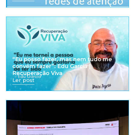
“Eu posso fazer, mas nem tudo me
convém fazer”: Edu Garcia |
Recuperação Viva
Ler post