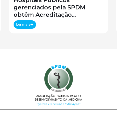
Hospitais Públicos
gerenciados pela SPDM
obtêm Acreditação
Canadense
Ler mais