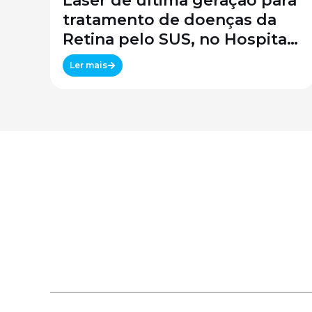
Laser de última geração para
tratamento de doenças da
Retina pelo SUS, no Hospital
São Paulo / SPDM / UNIFESP
Ler mais