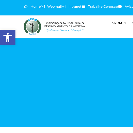
Home
Webmail
Intranet
Trabalhe Conosco
Avis
SPDM
Abrir a barra de ferramentas