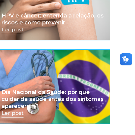
HPV e câncer: entenda a relação, os
riscos e como prevenir
Ler post
Dia Nacional da Saúde: por que
cuidar da saúde antes dos sintomas
aparecerem?
Ler post