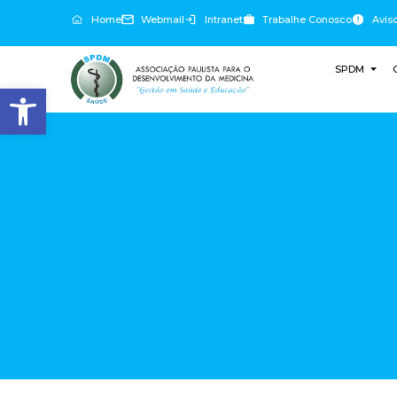
Home
Webmail
Intranet
Trabalhe Conosco
Avis
SPDM
Abrir a barra de ferramentas