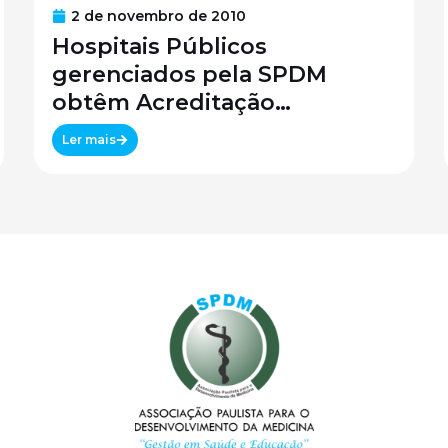
2 de novembro de 2010
Hospitais Públicos
gerenciados pela SPDM
obtêm Acreditação
Canadense
Ler mais