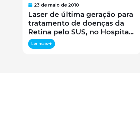
23 de maio de 2010
Laser de última geração para
tratamento de doenças da
Retina pelo SUS, no Hospital
São Paulo / SPDM / UNIFESP
Ler mais