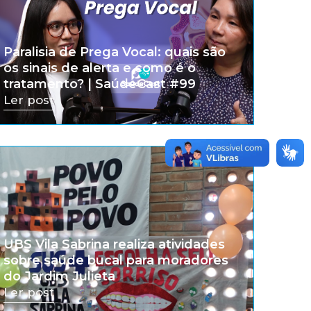
Paralisia de Prega Vocal: quais são
os sinais de alerta e como é o
tratamento? | SaúdeCast #99
Ler post
UBS Vila Sabrina realiza atividades
sobre saúde bucal para moradores
do Jardim Julieta
Ler post