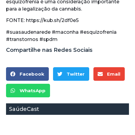
esquizofrenia é uma consideração importante
para a legalização da cannabis.
FONTE: https://kub.sh/2df0e5
#suasaudenarede #maconha #esquizofrenia
#transtornos #spdm
Compartilhe nas Redes Sociais
Facebook
Twitter
Email
WhatsApp
SaúdeCast