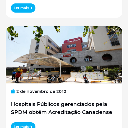
UNIFESP
Ler mais
2 de novembro de 2010
Hospitais Públicos gerenciados pela
SPDM obtêm Acreditação Canadense
Ler mais