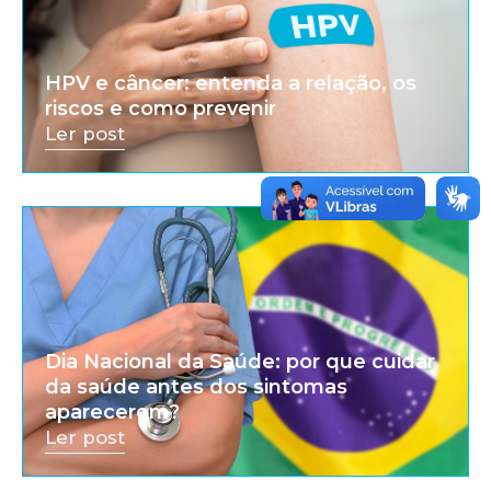
HPV e câncer: entenda a relação, os
riscos e como prevenir
Ler post
Dia Nacional da Saúde: por que cuidar
da saúde antes dos sintomas
aparecerem?
Ler post