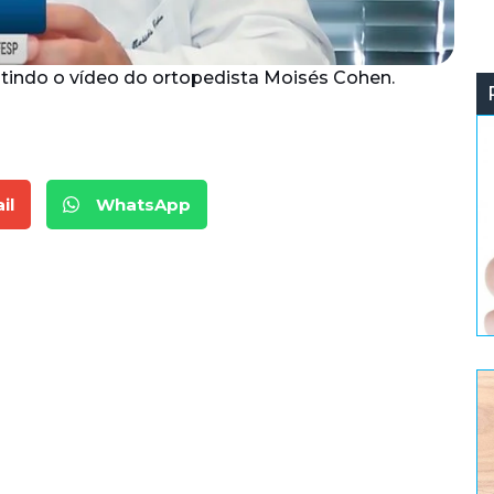
stindo o vídeo do ortopedista Moisés Cohen.
il
WhatsApp