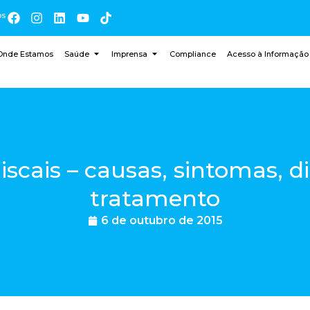
os
Onde Estamos
Saúde
Imprensa
Compliance
Acesso à Informação
scais – causas, sintomas, d
tratamento
6 de outubro de 2015