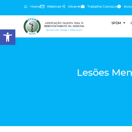
Home
Webmail
Intranet
Trabalhe Conosco
Avis
SPDM
Abrir a barra de ferramentas
Lesões Meni