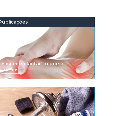
Publicações
Fasceíte plantar - o que é
Ler post