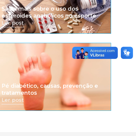
Saiba mais sobre o uso dos
esteroides anabólicos no esporte
Ler post
Pé diabético, causas, prevenção e
tratamentos
Ler post