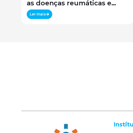
as doenças reumáticas e
preservar a qualidade de vida
Ler mais
Instit