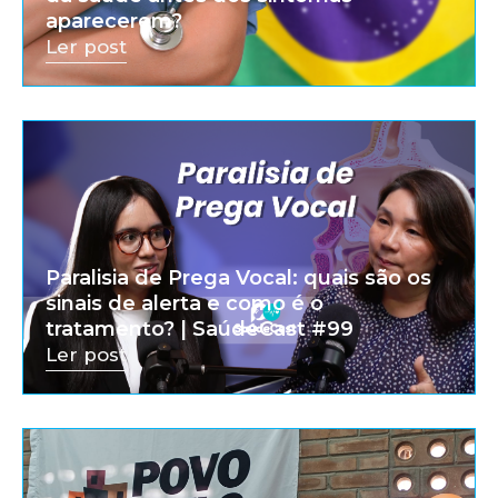
aparecerem?
Ler post
Paralisia de Prega Vocal: quais são os
sinais de alerta e como é o
tratamento? | SaúdeCast #99
Ler post