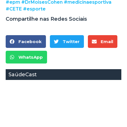
#epm
#DrMoisesCohen
#medicinaesportiva
#CETE
#esporte
Compartilhe nas Redes Sociais
Facebook
Twitter
Email
WhatsApp
SaúdeCast