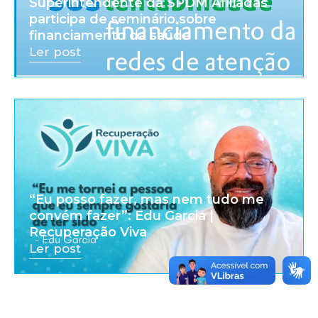
Superintendente da SPDM Afiliadas
participa de seminário sobre
financiamento da saúde
Ler post
“Eu posso fazer, mas nem tudo me
convém fazer”: Edu Garcia |
Recuperação Viva
Ler post