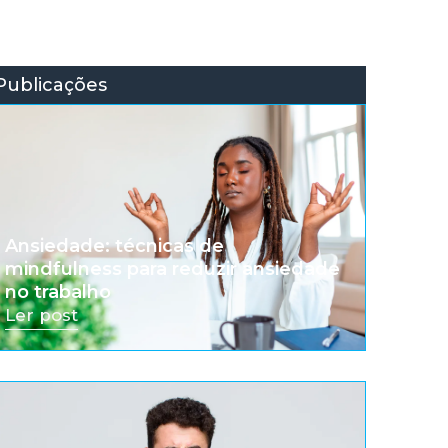
Publicações
Ansiedade: técnicas de
mindfulness para reduzir ansiedade
no trabalho
Ler post