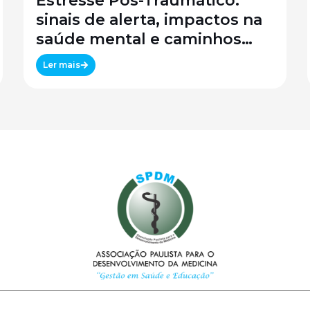
Estresse Pós-Traumático:
sinais de alerta, impactos na
saúde mental e caminhos
para o tratamento
Ler mais