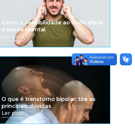
Como a sensibilidade ao ruído afeta
a saúde mental
Ler post
O que é transtorno bipolar: tire as
principais dúvidas
Ler post