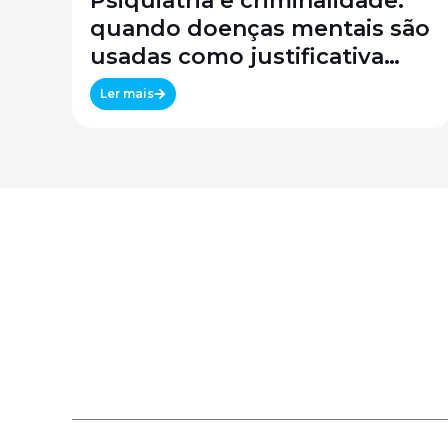
Psiquiatria e criminalidade:
quando doenças mentais são
usadas como justificativa
legal?
Ler mais