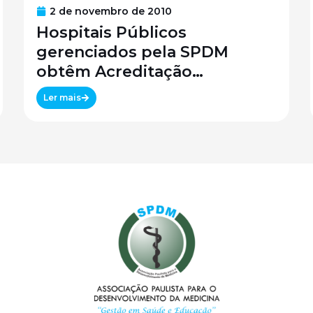
2 de novembro de 2010
Hospitais Públicos
gerenciados pela SPDM
obtêm Acreditação
Canadense
Ler mais