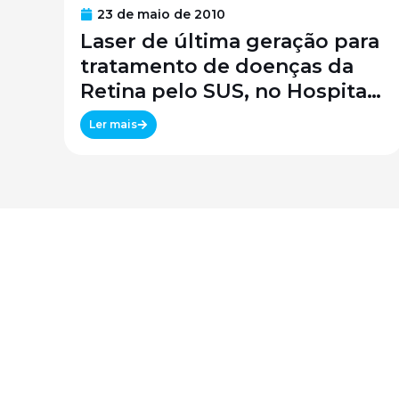
23 de maio de 2010
Laser de última geração para
tratamento de doenças da
Retina pelo SUS, no Hospital
São Paulo / SPDM / UNIFESP
Ler mais