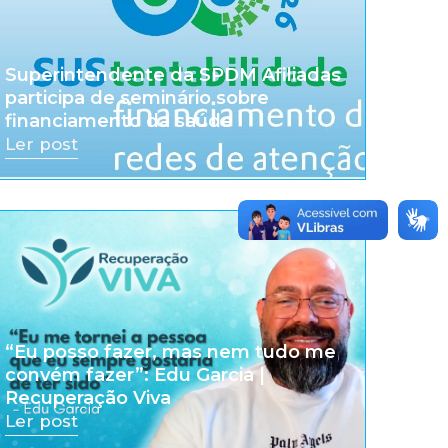
Superintendente da SPDM Afiliadas
participa de seminário sobre
financiamento da saúde
Ler post
“Eu posso fazer, mas nem tudo me
convém fazer”: Edu Garcia |
Recuperação Viva
Ler post