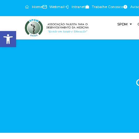
Home
Webmail
Intranet
Trabalhe Conosco
Avis
SPDM
Abrir a barra de ferramentas