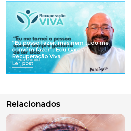
“Eu posso fazer, mas nem tudo me
convém fazer”: Edu Garcia |
Recuperação Viva
Ler post
Relacionados