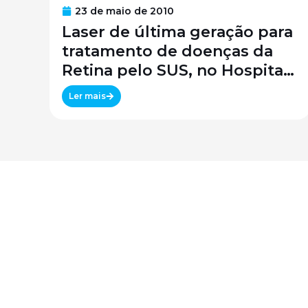
23 de maio de 2010
Laser de última geração para
tratamento de doenças da
Retina pelo SUS, no Hospital
São Paulo / SPDM / UNIFESP
Ler mais