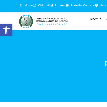
Home
Webmail
Intranet
Trabalhe Conosco
Avis
SPDM
Abrir a barra de ferramentas