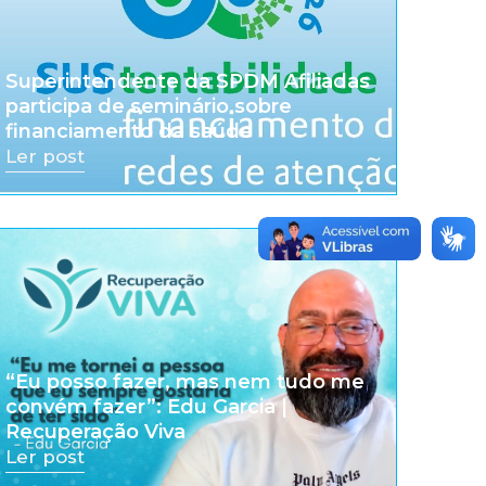
Superintendente da SPDM Afiliadas
participa de seminário sobre
financiamento da saúde
Ler post
“Eu posso fazer, mas nem tudo me
convém fazer”: Edu Garcia |
Recuperação Viva
Ler post