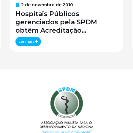
2 de novembro de 2010
Hospitais Públicos
gerenciados pela SPDM
obtêm Acreditação
Canadense
Ler mais