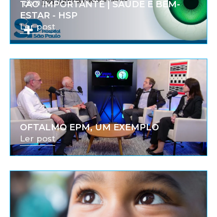
TÃO IMPORTANTE | SAÚDE E BEM-
ESTAR - HSP
Ler post
OFTALMO EPM, UM EXEMPLO
Ler post