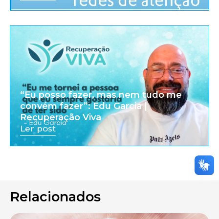
“Eu posso fazer, mas nem tudo me
convém fazer”: Edu Garcia |
Recuperação Viva
Ler post
Relacionados