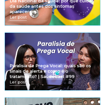
Dia Nacional da Saúde: por que cuidar
da saúde antes dos sintomas
aparecerem?
Ler post
Paralisia de Prega Vocal: quais são os
sinais de alerta e como é o
tratamento? | SaúdeCast #99
Ler post