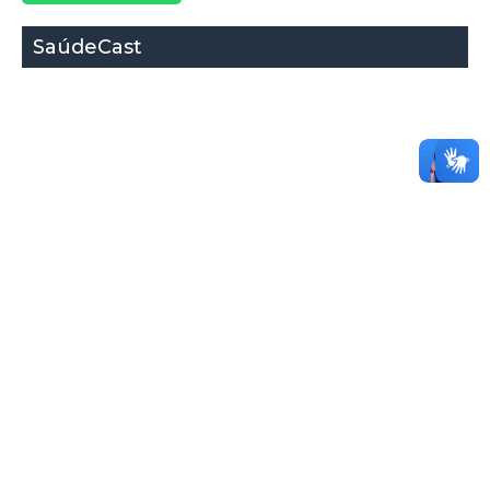
SaúdeCast