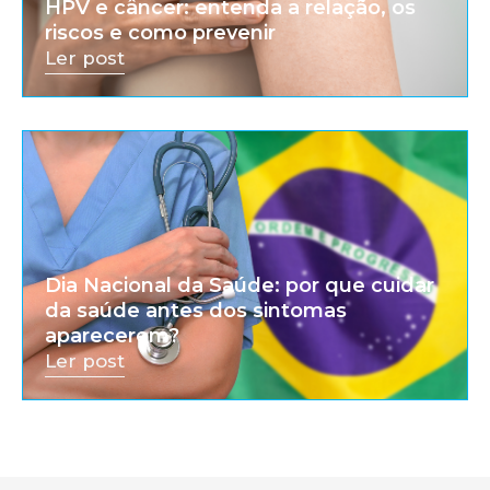
HPV e câncer: entenda a relação, os
riscos e como prevenir
Ler post
Dia Nacional da Saúde: por que cuidar
da saúde antes dos sintomas
aparecerem?
Ler post