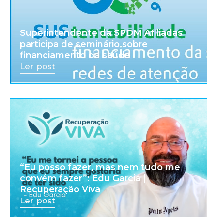
Superintendente da SPDM Afiliadas
participa de seminário sobre
financiamento da saúde
Ler post
“Eu posso fazer, mas nem tudo me
convém fazer”: Edu Garcia |
Recuperação Viva
Ler post