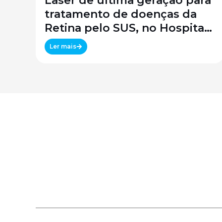
Laser de última geração para
tratamento de doenças da
Retina pelo SUS, no Hospital
São Paulo / SPDM / UNIFESP
Ler mais