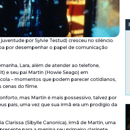
a juventude por Sylvie Testud) cresceu no silêncio.
aba por desempenhar o papel de comunicação
manha, Lara, além de atender ao telefone,
) e seu pai Martin (Howie Seago) em
scola – momentos que podem parecer cotidianos,
cenas do filme.
forto, mas Martin é mais possessivo, talvez por
 seus pais, uma vez que sua irmã era um prodígio da
a Clarissa (Sibylle Canonica), irmã de Martin, uma
presente para a menina seu primeiro clarinete,