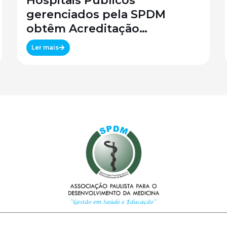
Hospitais Públicos
gerenciados pela SPDM
obtêm Acreditação
Canadense
Ler mais