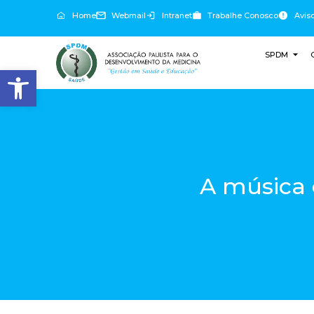
Home
Webmail
Intranet
Trabalhe Conosco
Avis
SPDM
Abrir a barra de ferramentas
A música e