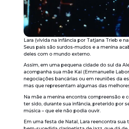
Lara (vivida na infância por Tatjana Trieb e n
Seus pais são surdos-mudos e a menina ac
deles com o mundo externo.
Assim, em uma pequena cidade do sul da Ale
acompanha sua mãe Kai (Emmanuelle Laborit
negociações bancárias ou em reuniões da e
mas que representam algumas das melhores 
Na mãe a menina encontra compreensão e con
ter sido, durante sua infância, preterido por
música – que ele não podia ouvir.
Em uma festa de Natal, Lara reencontra sua ti
bem-sucedida clarinetista de jazz, que dá de 