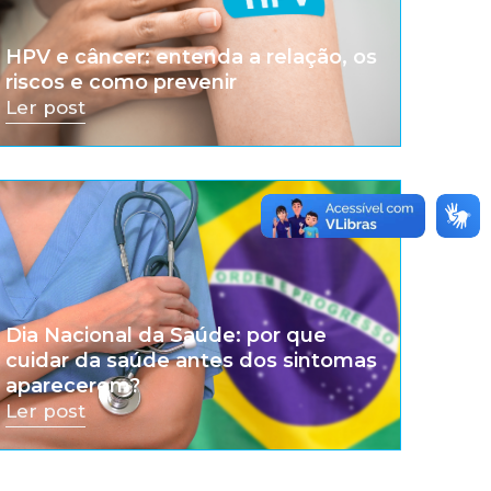
HPV e câncer: entenda a relação, os
riscos e como prevenir
Ler post
Dia Nacional da Saúde: por que
cuidar da saúde antes dos sintomas
aparecerem?
Ler post