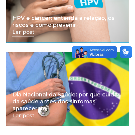
HPV e câncer: entenda a relação, os
riscos e como prevenir
Ler post
Dia Nacional da Saúde: por que cuidar
da saúde antes dos sintomas
aparecerem?
Ler post