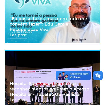
“Eu posso fazer, mas nem tudo me
convém fazer”: Edu Garcia |
Recuperação Viva
Ler post
Hospital São Paulo recebe dois
reconhecimentos no Prêmio Acesso
Hospitalar - Tabela SUS Paulista
Ler post