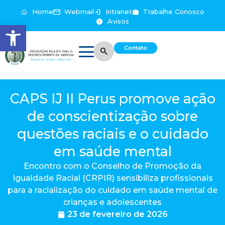
Home
Webmail
Intranet
Trabalhe Conosco
Avisos
Abrir a barra de ferramentas
Contato
CAPS IJ II Perus promove ação
de conscientização sobre
questões raciais e o cuidado
em saúde mental
Encontro com o Conselho de Promoção da
Igualdade Racial (CRPIR) sensibiliza profissionais
para a racialização do cuidado em saúde mental de
crianças e adolescentes
23 de fevereiro de 2026