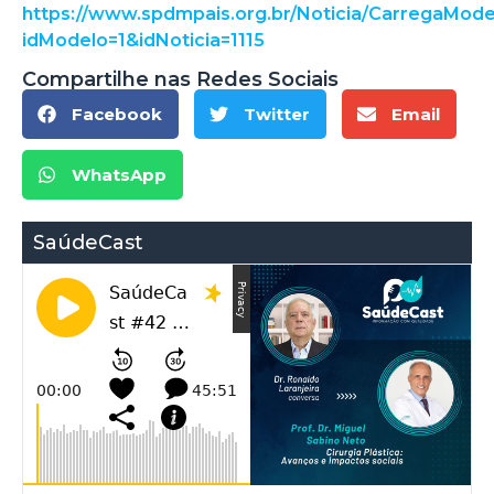
https://www.spdmpais.org.br/Noticia/CarregaMode
idModelo=1&idNoticia=1115
Compartilhe nas Redes Sociais
Facebook
Twitter
Email
WhatsApp
SaúdeCast