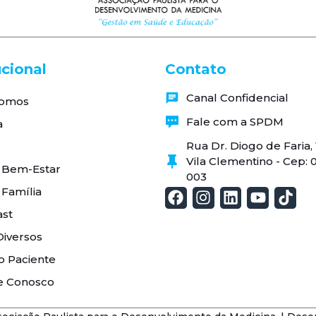
ucional
Contato
Canal Confidencial
omos
Fale com a SPDM
a
Rua Dr. Diogo de Faria
Vila Clementino - Cep: 
 Bem-Estar
003
 Família
st
Diversos
o Paciente
e Conosco