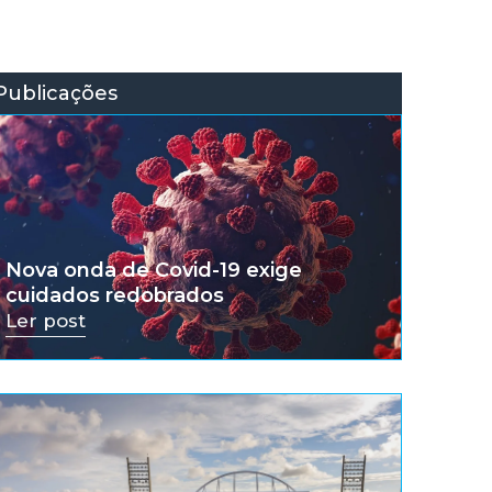
Publicações
Nova onda de Covid-19 exige
cuidados redobrados
Ler post