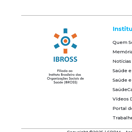
Instit
Quem S
Memóri
Notícias
Saúde e
Saúde e
SaúdeCa
Vídeos 
Portal d
Trabalh