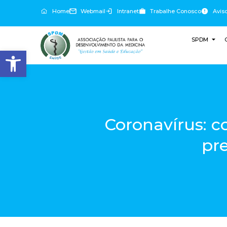
Home
Webmail
Intranet
Trabalhe Conosco
Avis
SPDM
Abrir a barra de ferramentas
Coronavírus: c
pre