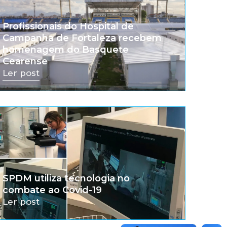
Profissionais do Hospital de
Campanha de Fortaleza recebem
homenagem do Basquete
Cearense
Ler post
SPDM utiliza tecnologia no
combate ao Covid-19
Ler post