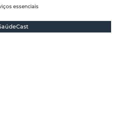
iços essenciais
SaúdeCast