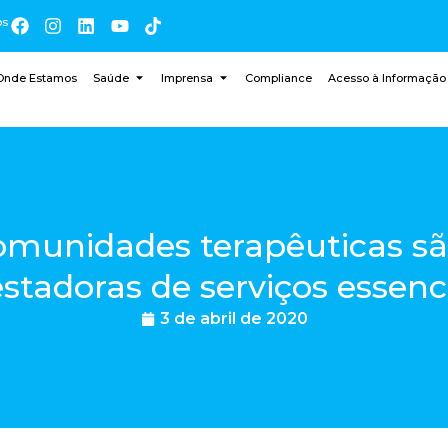
os
Onde Estamos
Saúde
Imprensa
Compliance
Acesso à Informação
omunidades terapêuticas s
stadoras de serviços essenc
3 de abril de 2020