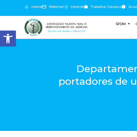
Home
Webmail
Intranet
Trabalhe Conosco
Avis
SPDM
Abrir a barra de ferramentas
Departament
portadores de uv