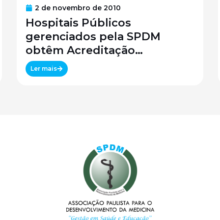
2 de novembro de 2010
Hospitais Públicos
gerenciados pela SPDM
obtêm Acreditação
Canadense
Ler mais