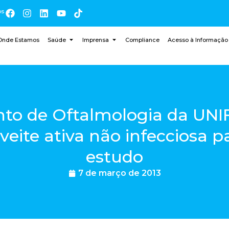
os
Onde Estamos
Saúde
Imprensa
Compliance
Acesso à Informação
o de Oftalmologia da UNI
eite ativa não infecciosa p
estudo
7 de março de 2013