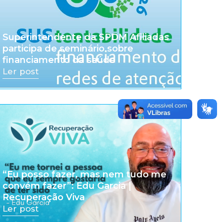
Superintendente da SPDM Afiliadas
participa de seminário sobre
financiamento da saúde
Ler post
“Eu posso fazer, mas nem tudo me
convém fazer”: Edu Garcia |
Recuperação Viva
Ler post