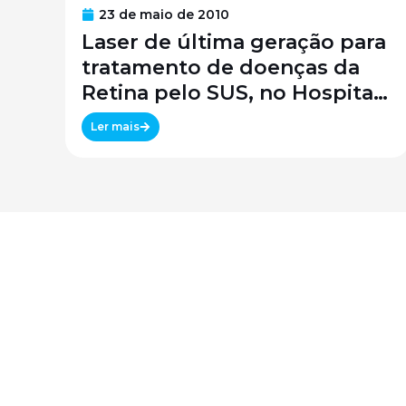
23 de maio de 2010
Laser de última geração para
tratamento de doenças da
Retina pelo SUS, no Hospital
São Paulo / SPDM / UNIFESP
Ler mais