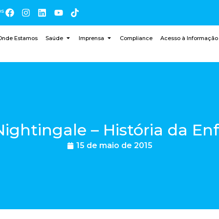
os
Onde Estamos
Saúde
Imprensa
Compliance
Acesso à Informação
Nightingale – História da 
15 de maio de 2015