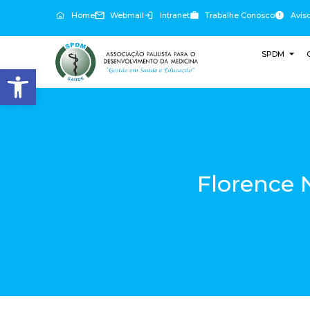
Home
Webmail
Intranet
Trabalhe Conosco
Avis
SPDM
Abrir a barra de ferramentas
Florence 