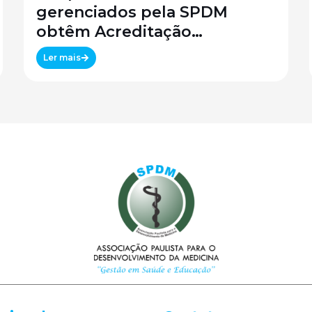
gerenciados pela SPDM
obtêm Acreditação
Canadense
Ler mais