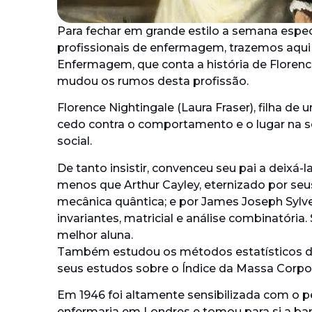
Para fechar em grande estilo a semana espec
profissionais de enfermagem, trazemos aqui o
Enfermagem, que conta a história de Florenc
mudou os rumos desta profissão.
Florence Nightingale (Laura Fraser), filha de 
cedo contra o comportamento e o lugar na 
social.
De tanto insistir, convenceu seu pai a deixá
menos que Arthur Cayley, eternizado por seus
mecânica quântica; e por James Joseph Sylves
invariantes, matricial e análise combinatória.
melhor aluna.
Também estudou os métodos estatísticos do 
seus estudos sobre o Índice da Massa Corpor
Em 1946 foi altamente sensibilizada com o
enfermaria em Londres e tomou para si a ban