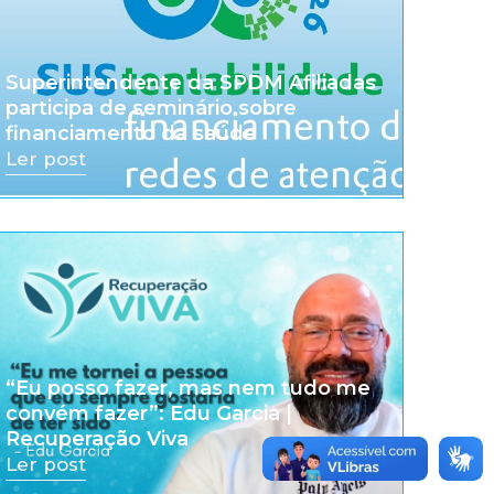
Superintendente da SPDM Afiliadas
participa de seminário sobre
financiamento da saúde
Ler post
“Eu posso fazer, mas nem tudo me
convém fazer”: Edu Garcia |
Recuperação Viva
Ler post