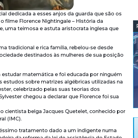
ial dedicada a esses anjos da guarda que são os
 filme Florence Nightingale – História da
e, uma teimosa e astuta aristocrata inglesa que
uma tradicional e rica família, rebelou-se desde
sociedade destinados às mulheres de sua posição
-la estudar matemática e foi educada por ninguém
 estudos sobre matrizes algébricas utilizadas na
ter, celebrizado pelas suas teorias dos
 Sylvester chegou a declarar que Florence foi sua
cientista belga Jacques Quetelet, conhecido por
al (IMC).
 péssimo tratamento dado a um indigente numa
deira da reforma da lei de assistência do Estado