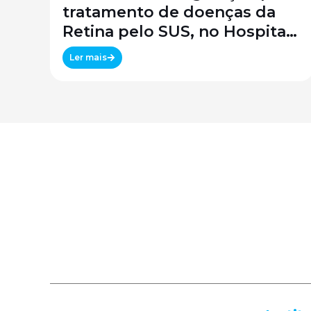
tratamento de doenças da
Retina pelo SUS, no Hospital
São Paulo / SPDM / UNIFESP
Ler mais