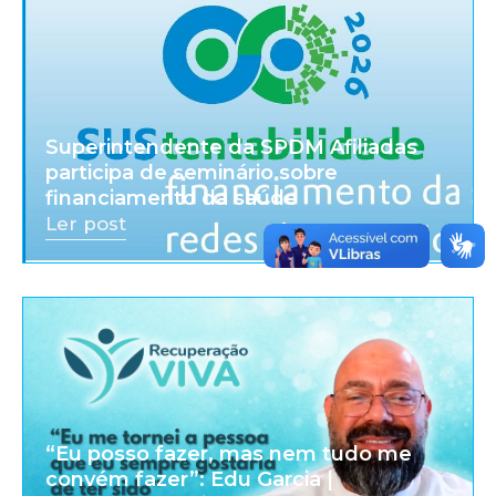
Superintendente da SPDM Afiliadas
participa de seminário sobre
financiamento da saúde
Ler post
“Eu posso fazer, mas nem tudo me
convém fazer”: Edu Garcia |