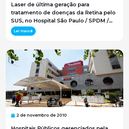
Laser de última geração para
tratamento de doenças da Retina pelo
SUS, no Hospital São Paulo / SPDM /
UNIFESP
Ler mais
2 de novembro de 2010
Hospitais Públicos gerenciados pela