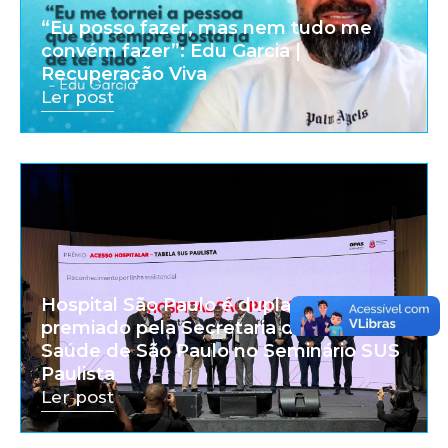
“Eu posso fazer, mas nem tudo me
convém fazer”: Edu Garcia |
Recuperação Viva
Ler post
Hospital São Paulo é duplamente
premiado pela Secretaria de Estado da
Saúde de São Paulo no Seminário SUS
Paulista
Ler post