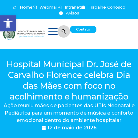
Home
Webmail
Intranet
Trabalhe Conosco
Avisos
Abrir a barra de ferramentas
Contato
Hospital Municipal Dr. José de
Carvalho Florence celebra Dia
das Mães com foco no
acolhimento e humanização
Ação reuniu mães de pacientes das UTIs Neonatal e
Pediátrica para um momento de música e conforto
emocional dentro do ambiente hospitalar
12 de maio de 2026